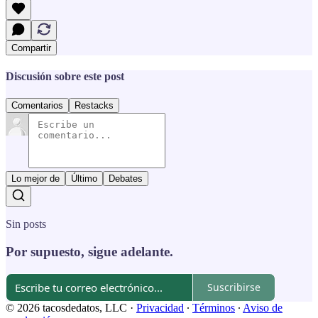
Compartir
Discusión sobre este post
Comentarios
Restacks
Lo mejor de
Último
Debates
Sin posts
Por supuesto, sigue adelante.
Suscribirse
© 2026 tacosdedatos, LLC
·
Privacidad
∙
Términos
∙
Aviso de