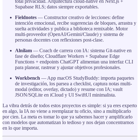
total privacidad. Arquitectura cloud-native en Next.js +
Supabase RLS; datos siempre exportables.
Fieldnotes
— Constructor creativo de lecciones: define
intención emocional, recibe sugerencias de bloques, arrastra y
suelta actividades y publica a biblioteca remixable. Motor
multi-proveedor (OpenAI/Gemini/Claude) y sistema de
personas docentes con reflexiones post-clase.
Alnilam
— Coach de carrera con IA: sistema Git‑native en
fase de diseño; Cloudflare Workers + Supabase Edge
Functions + endpoints ChatGPT alimentan una interfaz CLI
para planear, rastrear y ajustar objetivos profesionales.
Workbench
— App macOS StudyBuddy: importa paquetes
de investigación, los parsea a checklist, captura notas multi-
modal (editor, overlay, dictado) y resume con IA; vault
JSON/SQLite en iCloud y UI SwiftUI minimalista.
La vibra detrás de todos estos proyectos es simple: si ya eres experto
en algo, la IA no viene a reemplazar tu oficio, sino a multiplicarlo
por cien. La meta es tomar lo que ya sabemos hacer y amplificarlo
con modelos que automatizan lo tedioso y nos dejan concentrarnos
en lo que importa.