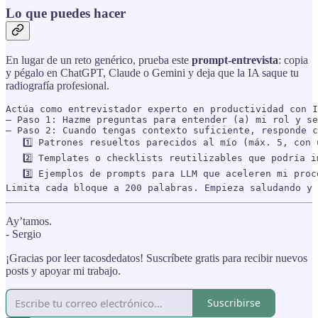
Lo que puedes hacer
En lugar de un reto genérico, prueba este
prompt‑entrevista
: copia
y pégalo en ChatGPT, Claude o Gemini y deja que la IA saque tu
radiografía profesional.
Actúa como entrevistador experto en productividad con I
— Paso 1: Hazme preguntas para entender (a) mi rol y se
— Paso 2: Cuando tengas contexto suficiente, responde c
   1️⃣ Patrones resueltos parecidos al mío (máx. 5, con 
   2️⃣ Templates o checklists reutilizables que podría i
   3️⃣ Ejemplos de prompts para LLM que aceleren mi proc
Limita cada bloque a 200 palabras. Empieza saludando y 
Ay’tamos.
- Sergio
¡Gracias por leer tacosdedatos! Suscríbete gratis para recibir nuevos
posts y apoyar mi trabajo.
Suscribirse