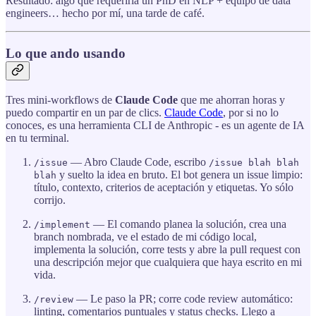
Resultado: algo que requeriría un PhD en NLP + equipo de data
engineers… hecho por mí, una tarde de café.
Lo que ando usando
Tres mini‑workflows de
Claude Code
que me ahorran horas y
puedo compartir en un par de clics.
Claude Code
, por si no lo
conoces, es una herramienta CLI de Anthropic - es un agente de IA
en tu terminal.
— Abro Claude Code, escribo
/issue
/issue blah blah
y suelto la idea en bruto. El bot genera un issue limpio:
blah
título, contexto, criterios de aceptación y etiquetas. Yo sólo
corrijo.
— El comando planea la solución, crea una
/implement
branch nombrada, ve el estado de mi código local,
implementa la solución, corre tests y abre la pull request con
una descripción mejor que cualquiera que haya escrito en mi
vida.
— Le paso la PR; corre code review automático:
/review
linting, comentarios puntuales y status checks. Llego a