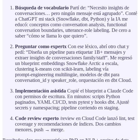
Búsqueda de vocabulario
Partí de: “Necesito insights de
conversaciones… pero ningún mensaje está agrupado”. Conté
a ChatGPT mi stack (Snowflake, dbt, Python) y la IA me
educó: conceptos como conversation analysis, functional
conversation boundaries, utterance‑role labeling. De cero a
saber “cómo se llama lo que quiero”.
Preguntar como expertx
Con ese léxico, abrí otro chat y
pedí: “Diseña un pipeline para etiquetar 1B+ mensajes y
extraer insights de conversaciones family/staff”. Me regresó
un blueprint: embeddings Snowflake Arctic a escala,
clustering k-means con scikit-learn, labeling vía
prompt‑engineering multilingüe, modelos de dbt para
conversation_id y speaker_role, orquestación en dbt Cloud.
Implementación asistida
Copié el blueprint a Claude Code
con permisos de escritura. En minutos: scripts Python
paginados, YAML CI/CD, tests pytest y hooks dbt. Ajusté
secrets y namespacing; pipeline corriendo en staging.
Code review experto
/review en Cloud Code lanzó lint, test
coverage y recomendaciones de índices. Dos cambios
menores, push → merge.