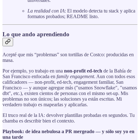
universales.
La realidad con IA
: El modelo detecta tu stack y aplica
formatos probados; README listo.
Lo que ando aprendiendo
Acepté que mis “problemas” son tortillas de Costco: producidas en
masa.
Por ejemplo, yo trabajo en una
non‑profit ed‑tech
de la Bahía de
San Francisco enfocada en
family engagement
. Aun con todos esos
calificadores — non‑profit, ed‑tech, engagement familiar, San
Francisco — y aunque agregue más ("usamos Snowflake", "usamos
dbt", etc.), existen cientos de personas con el mismo set‑up. Mis
problemas no son únicos; las soluciones ya están escritas. Mi
verdadero trabajo es mapearlas y aplicarlas.
El truco real de la IA: devolver plantillas probadas en segundos. Tu
chamba es describir bien el contexto.
Playbook: de idea nebulosa a PR mergeado — y sólo soy yo en
una tarde