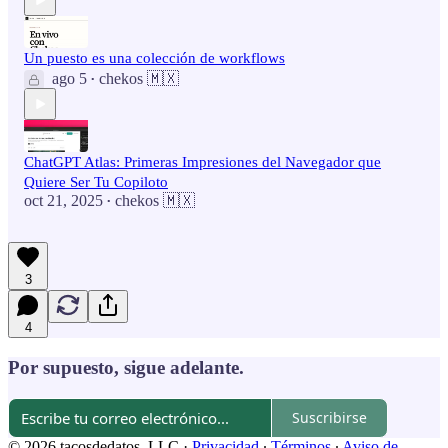
Un puesto es una colección de workflows
ago 5
chekos 🇲🇽
•
ChatGPT Atlas: Primeras Impresiones del Navegador que
Quiere Ser Tu Copiloto
oct 21, 2025
chekos 🇲🇽
•
3
4
Por supuesto, sigue adelante.
Suscribirse
© 2026 tacosdedatos, LLC
·
Privacidad
∙
Términos
∙
Aviso de