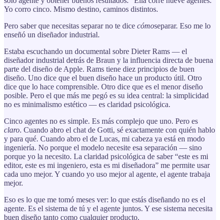
solo agente y obtener buenos resultados.” Ella corre nueve agentes.
Yo corro cinco. Mismo destino, caminos distintos.
Pero saber que necesitas separar no te dice
cómo
separar. Eso me lo
enseñó un diseñador industrial.
Estaba escuchando un documental sobre Dieter Rams — el
diseñador industrial detrás de Braun y la influencia directa de buena
parte del diseño de Apple. Rams tiene diez principios de buen
diseño. Uno dice que el buen diseño hace un producto útil. Otro
dice que lo hace comprensible. Otro dice que es el menor diseño
posible. Pero el que más me pegó es su idea central: la simplicidad
no es minimalismo estético — es claridad psicológica.
Cinco agentes no es simple. Es más complejo que uno. Pero es
claro
. Cuando abro el chat de Gotti, sé exactamente con quién hablo
y para qué. Cuando abro el de Lucas, mi cabeza ya está en modo
ingeniería. No porque el modelo necesite esa separación — sino
porque yo la necesito. La claridad psicológica de saber “este es mi
editor, este es mi ingeniero, esta es mi diseñadora” me permite usar
cada uno mejor. Y cuando yo uso mejor al agente, el agente trabaja
mejor.
Eso es lo que me tomó meses ver: lo que estás diseñando no es el
agente. Es el sistema de tú y el agente juntos. Y ese sistema necesita
buen diseño tanto como cualquier producto.