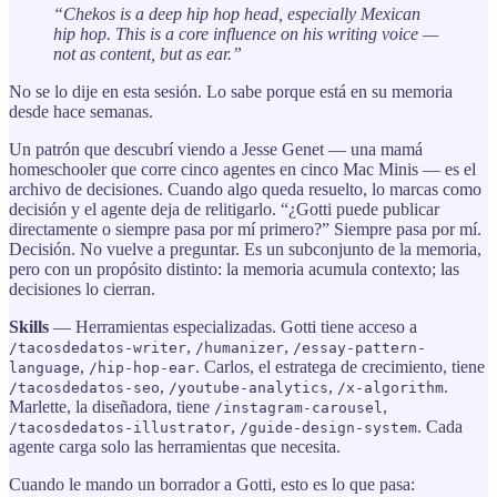
“Chekos is a deep hip hop head, especially Mexican
hip hop. This is a core influence on his writing voice —
not as content, but as ear.”
No se lo dije en esta sesión. Lo sabe porque está en su memoria
desde hace semanas.
Un patrón que descubrí viendo a Jesse Genet — una mamá
homeschooler que corre cinco agentes en cinco Mac Minis — es el
archivo de decisiones. Cuando algo queda resuelto, lo marcas como
decisión y el agente deja de relitigarlo. “¿Gotti puede publicar
directamente o siempre pasa por mí primero?” Siempre pasa por mí.
Decisión. No vuelve a preguntar. Es un subconjunto de la memoria,
pero con un propósito distinto: la memoria acumula contexto; las
decisiones lo cierran.
Skills
— Herramientas especializadas. Gotti tiene acceso a
,
,
/tacosdedatos-writer
/humanizer
/essay-pattern-
,
. Carlos, el estratega de crecimiento, tiene
language
/hip-hop-ear
,
,
.
/tacosdedatos-seo
/youtube-analytics
/x-algorithm
Marlette, la diseñadora, tiene
,
/instagram-carousel
,
. Cada
/tacosdedatos-illustrator
/guide-design-system
agente carga solo las herramientas que necesita.
Cuando le mando un borrador a Gotti, esto es lo que pasa: