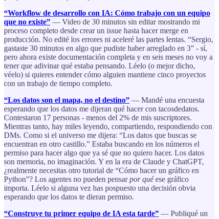
“Workflow de desarrollo con IA: Cómo trabajo con un equipo
que no existe”
— Video de 30 minutos sin editar mostrando mi
proceso completo desde crear un issue hasta hacer merge en
producción. No edité los errores ni aceleré las partes lentas. “Sergio,
gastaste 30 minutos en algo que pudiste haber arreglado en 3” - sí,
pero ahora existe documentación completa y en seis meses no voy a
tener que adivinar qué estaba pensando. Léelo (o mejor dicho,
véelo) si quieres entender cómo alguien mantiene cinco proyectos
con un trabajo de tiempo completo.
“Los datos son el mapa, no el destino”
— Mandé una encuesta
esperando que los datos me dijeran qué hacer con tacosdedatos.
Contestaron 17 personas - menos del 2% de mis suscriptores.
Mientras tanto, hay miles leyendo, compartiendo, respondiendo con
DMs. Como si el universo me dijera: “Los datos que buscas se
encuentran en otro castillo.” Estaba buscando en los números el
permiso para hacer algo que ya sé que no quiero hacer. Los datos
son memoria, no imaginación. Y en la era de Claude y ChatGPT,
¿realmente necesitas otro tutorial de “Cómo hacer un gráfico en
Python”? Los agentes no pueden pensar
por qué
ese gráfico
importa. Léelo si alguna vez has pospuesto una decisión obvia
esperando que los datos te dieran permiso.
“Construye tu primer equipo de IA esta tarde”
— Publiqué un