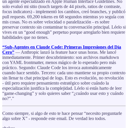
un agente especializado en Apple Human Interface Guidelines. No
solo evaluó mi sitio (touch targets de 44 pixels, ratios de contraste,
focus indicators) - implementó los cambios, creó branches, y publicó
pull requests. 69,200 tokens en 68 segundos mientras yo seguía con
mis cosas. No es sobre velocidad o paralelización - es sobre
preservar contexto sin contaminar tu conversación principal. Léelo si
vives en un “good enough” perpetuo porque arreglarlo bien requiere
habilidades que no tienes.
“Sub-Agentes en Claude Code: Primeras Impresiones del Día
Cero”
— Anthropic lanzó la feature hace unas horas. Me lancé
inmediatamente. Primer descubrimiento: son archivos markdown
con YAML frontmatter, menos mágico de lo esperado pero más
práctico. Segundo: Claude Code los invoca automáticamente
cuando hace sentido. Tercero: cada uno mantiene su propio contexto
sin llenar tu chat principal de logs. Esto es evolución, no revolución
- útil pero requiere pensamiento estratégico sobre cuándo la
especialización justifica la complejidad. Léelo si estás harto de leer
“game-changing” y solo quieres saber “¿cuándo usar esto y cuándo
no?”.”
Como siempre, si algo de esto te hace pensar “necesito preguntarle
algo sobre X” - responde este email. De verdad leo todos.