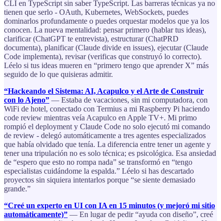
CLI en TypeScript sin saber TypeScript. Las barreras técnicas ya no
tienen que serlo - OAuth, Kubernetes, WebSockets, puedes
dominarlos profundamente o puedes orquestar modelos que ya los
conocen. La nueva mentalidad: pensar primero (hablar tus ideas),
clarificar (ChatGPT te entrevista), estructurar (ChatPRD
documenta), planificar (Claude divide en issues), ejecutar (Claude
Code implementa), revisar (verificas que construyó lo correcto).
Léelo si tus ideas mueren en “primero tengo que aprender X” más
seguido de lo que quisieras admitir.
“Hackeando el Sistema: AI, Acapulco y el Arte de Construir
con lo Ajeno”
— Estaba de vacaciones, sin mi computadora, con
WiFi de hotel, conectado con Termius a mi Raspberry Pi haciendo
code review mientras veía Acapulco en Apple TV+. Mi primo
rompió el deployment y Claude Code no solo ejecutó mi comando
de review - delegó automáticamente a tres agentes especializados
que había olvidado que tenía. La diferencia entre tener un agente y
tener una tripulación no es solo técnica; es psicológica. Esa ansiedad
de “espero que esto no rompa nada” se transformó en “tengo
especialistas cuidándome la espalda.” Léelo si has descartado
proyectos sin siquiera intentarlos porque “se siente demasiado
grande.”
“Creé un experto en UI con IA en 15 minutos (y mejoró mi sitio
automáticamente)”
— En lugar de pedir “ayuda con diseño”, creé